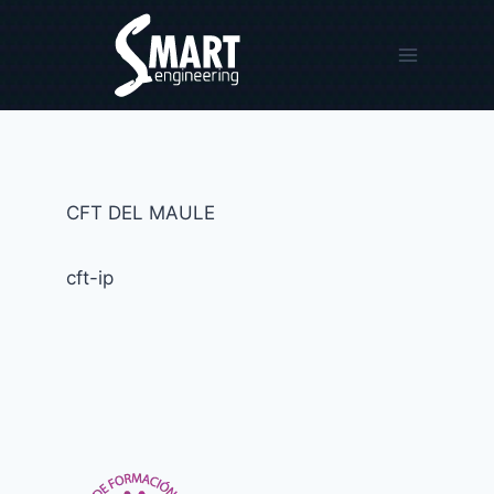
Saltar
al
contenido
CFT DEL MAULE
cft-ip