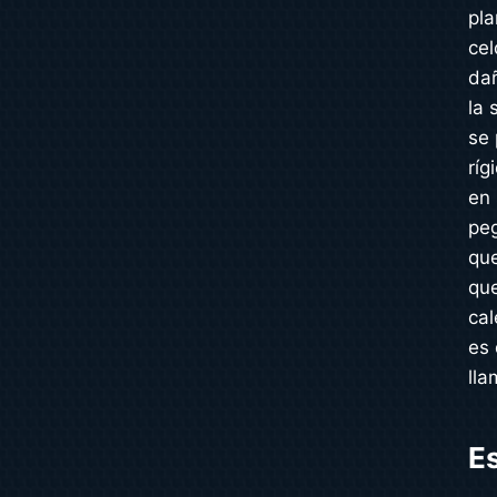
pla
cel
dañ
la 
se 
ríg
en 
peg
que
que
cal
es 
lla
E