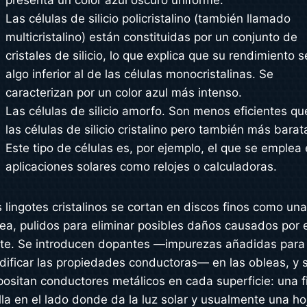
presenta un color azul oscuro uniforme.
Las células de silicio policristalino (también llamado
multicristalino) están constituidas por un conjunto de
cristales de silicio, lo que explica que su rendimiento 
algo inferior al de las células monocristalinas. Se
caracterizan por un color azul más intenso.
Las células de silicio amorfo. Son menos eficientes qu
las células de silicio cristalino pero también más barat
Este tipo de células es, por ejemplo, el que se emplea
aplicaciones solares como relojes o calculadoras.
 lingotes cristalinos se cortan en discos finos como un
ea, pulidos para eliminar posibles daños causados por 
rte. Se introducen dopantes —impurezas añadidas para
ificar las propiedades conductoras— en las obleas, y 
ositan conductores metálicos en cada superficie: una f
illa en el lado donde da la luz solar y usualmente una ho