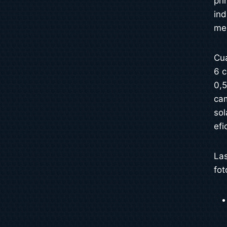
pri
ind
men
Cua
6 c
0,5
ca
sol
efi
Las
fot