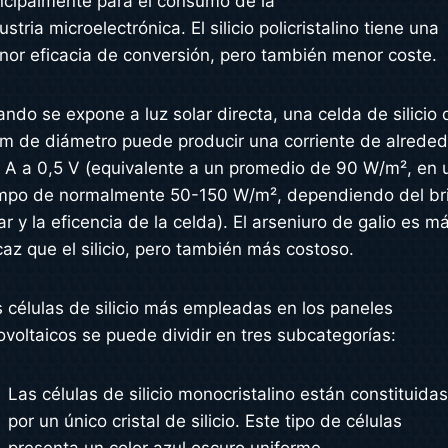
ncipalmente para el consumo de la
ustria microelectrónica. El silicio policristalino tiene una
or eficacia de conversión, pero también menor coste.
ndo se expone a luz solar directa, una celda de silicio 
m de diámetro puede producir una corriente de alreded
 A a 0,5 V (equivalente a un promedio de 90 W/m², en 
mpo de normalmente 50-150 W/m², dependiendo del bri
ar y la eficencia de la celda). El arseniuro de galio es m
caz que el silicio, pero también más costoso.
 células de silicio más empleadas en los paneles
ovoltaicos se puede dividir en tres subcategorías:
Las células de silicio monocristalino están constituida
por un único cristal de silicio. Este tipo de células