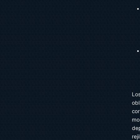
Los
obl
co
mod
dep
rej