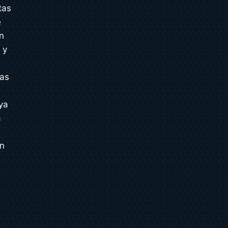
tas
e
n
 y
cas
ya
a
ón