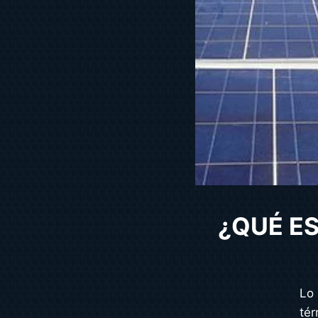
¿QUÉ ES
Lo 
tér