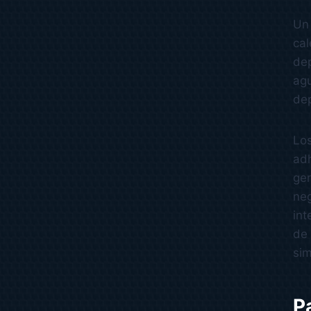
Un 
cal
dep
agu
dep
Los
adh
gen
neg
int
de 
sim
P