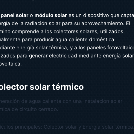
n
panel solar
o
módulo solar
es un dispositivo que capta
rgía de la radiación solar para su aprovechamiento. El
mino comprende a los colectores solares, utilizados
almente para producir agua caliente doméstica
iante energía solar térmica, y a los paneles fotovoltaic
lizados para generar electricidad mediante energía sola
ovoltaica.
olector solar térmico
eración de agua caliente con una instalación solar
mica de circuito cerrado.
ículos principales: Colector solar y Energía solar térmica