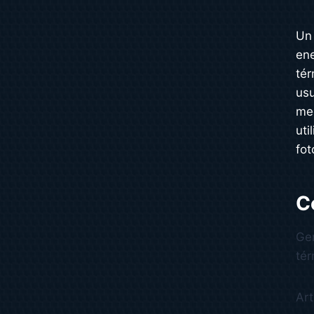
U
ene
tér
usu
med
uti
fot
C
Gen
tér
Art