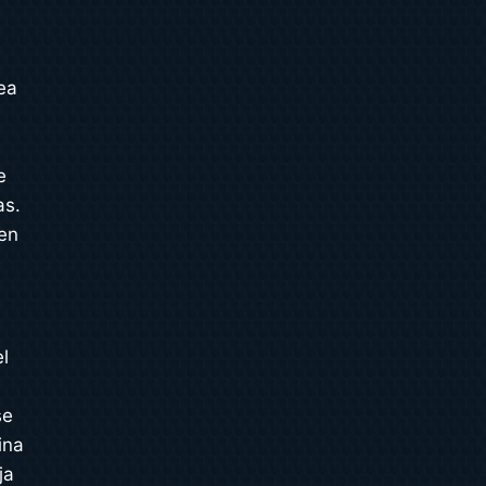
sea
e
as.
 en
a
el
se
ina
ja