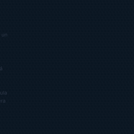
l
n un
tá
ula
era