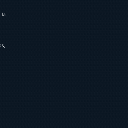
 la
os,
r
.