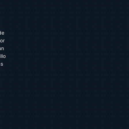
de
or
un
llo
ás
s