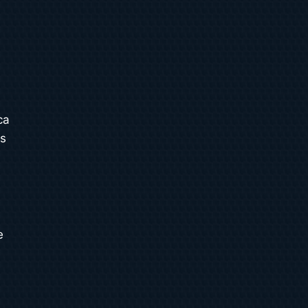
ca
es
e