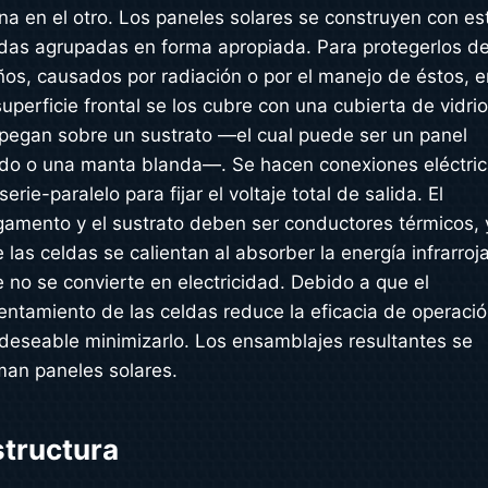
na en el otro. Los paneles solares se construyen con es
das agrupadas en forma apropiada. Para protegerlos d
os, causados por radiación o por el manejo de éstos, e
superficie frontal se los cubre con una cubierta de vidrio
pegan sobre un sustrato —el cual puede ser un panel
ido o una manta blanda—. Se hacen conexiones eléctri
serie-paralelo para fijar el voltaje total de salida. El
amento y el sustrato deben ser conductores térmicos, 
 las celdas se calientan al absorber la energía infrarroj
 no se convierte en electricidad. Debido a que el
entamiento de las celdas reduce la eficacia de operaci
deseable minimizarlo. Los ensamblajes resultantes se
man paneles solares.
structura