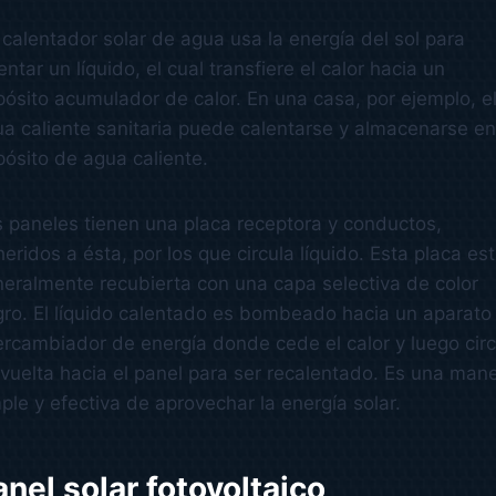
calentador solar de agua usa la energía del sol para
entar un líquido, el cual transfiere el calor hacia un
ósito acumulador de calor. En una casa, por ejemplo, e
a caliente sanitaria puede calentarse y almacenarse e
ósito de agua caliente.
 paneles tienen una placa receptora y conductos,
eridos a ésta, por los que circula líquido. Esta placa es
eralmente recubierta con una capa selectiva de color
ro. El líquido calentado es bombeado hacia un aparato
ercambiador de energía donde cede el calor y luego circ
vuelta hacia el panel para ser recalentado. Es una man
ple y efectiva de aprovechar la energía solar.
anel solar fotovoltaico