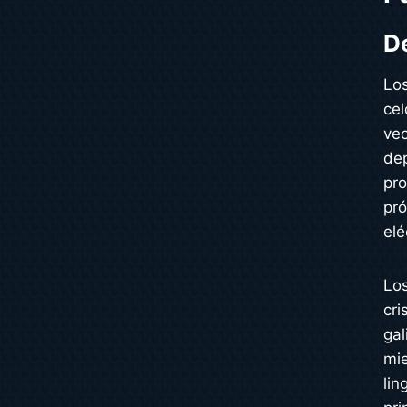
D
Los
cel
vec
dep
pro
pró
elé
Los
cri
gal
mie
lin