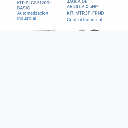
JAULA DE
KIT-PLCS71200-
ARDILLA 0.5HP
BASIC
Automatizacion
KIT-MTR3F-FRND
Industrial
Control Industrial
Dirección
Calle París N°71,
La Florida,