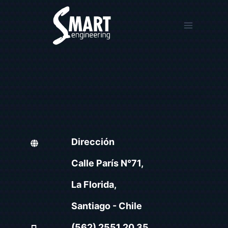
Saltar
al
contenido
Dirección
Calle París N°71,
La Florida,
Santiago - Chile
(562) 2551 20 35